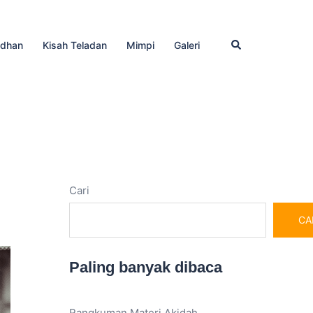
Cari
dhan
Kisah Teladan
Mimpi
Galeri
Cari
CA
Paling banyak dibaca
Rangkuman Materi Akidah