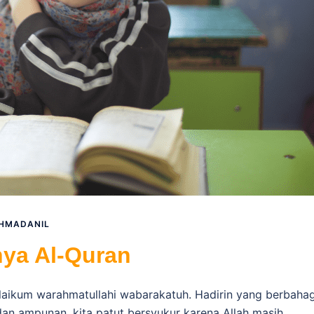
HMADANIL
ya Al-Quran
ikum warahmatullahi wabarakatuh. Hadirin yang berbahag
an ampunan, kita patut bersyukur karena Allah masih