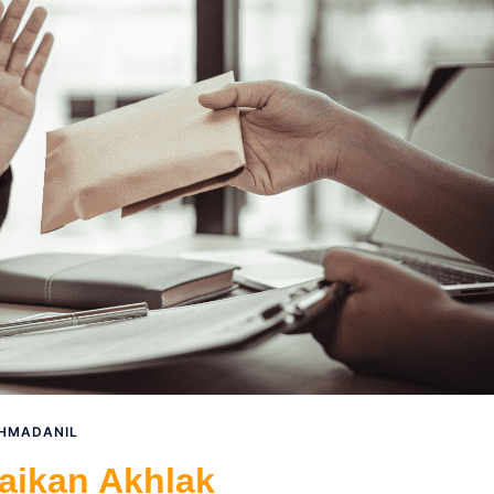
HMADANIL
aikan Akhlak