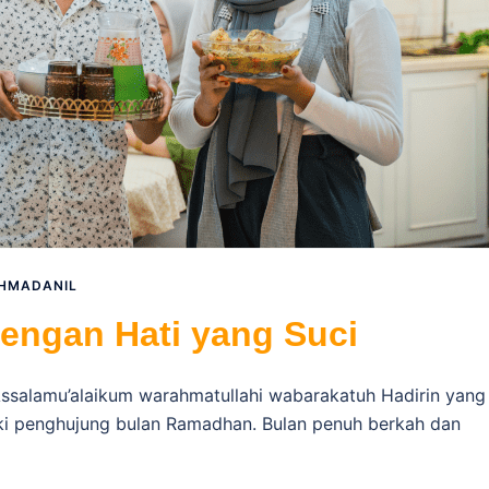
HMADANIL
dengan Hati yang Suci
Assalamu’alaikum warahmatullahi wabarakatuh Hadirin yang
uki penghujung bulan Ramadhan. Bulan penuh berkah dan