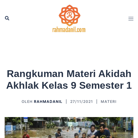
Langsung
ke
Cari
Men
isi
tog
Rangkuman Materi Akidah
Akhlak Kelas 9 Semester 1
OLEH
RAHMADANIL
27/11/2021
MATERI