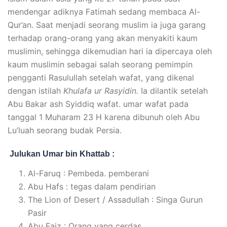
mendengar adiknya Fatimah sedang membaca Al-
Qur’an. Saat menjadi seorang muslim ia juga garang
terhadap orang-orang yang akan menyakiti kaum
muslimin, sehingga dikemudian hari ia dipercaya oleh
kaum muslimin sebagai salah seorang pemimpin
pengganti Rasulullah setelah wafat, yang dikenal
dengan istilah
Khulafa ur Rasyidin.
Ia dilantik setelah
Abu Bakar ash Syiddiq wafat. umar wafat pada
tanggal 1 Muharam 23 H karena dibunuh oleh Abu
Lu’luah seorang budak Persia.
Julukan Umar bin Khattab :
Al-Faruq : Pembeda. pemberani
Abu Hafs : tegas dalam pendirian
The Lion of Desert / Assadullah : Singa Gurun
Pasir
Abu Faiz : Orang yang cerdas