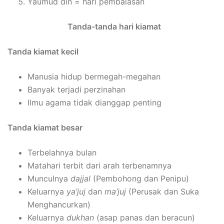
Yaumud din = hari pembalasan
Tanda-tanda hari kiamat
Tanda kiamat kecil
Manusia hidup bermegah-megahan
Banyak terjadi perzinahan
Ilmu agama tidak dianggap penting
Tanda kiamat besar
Terbelahnya bulan
Matahari terbit dari arah terbenamnya
Munculnya
dajjal
(Pembohong dan Penipu)
Keluarnya
ya’juj
dan
ma’juj
(Perusak dan Suka
Menghancurkan)
Keluarnya
dukhan
(asap panas dan beracun)