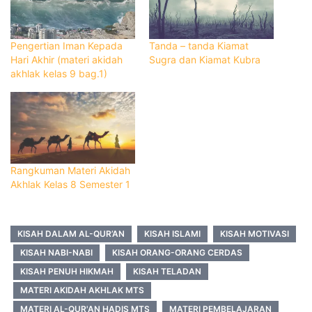
Pengertian Iman Kepada
Tanda – tanda Kiamat
Hari Akhir (materi akidah
Sugra dan Kiamat Kubra
akhlak kelas 9 bag.1)
Rangkuman Materi Akidah
Akhlak Kelas 8 Semester 1
KISAH DALAM AL-QUR’AN
KISAH ISLAMI
KISAH MOTIVASI
KISAH NABI-NABI
KISAH ORANG-ORANG CERDAS
KISAH PENUH HIKMAH
KISAH TELADAN
MATERI AKIDAH AKHLAK MTS
MATERI AL-QUR'AN HADIS MTS
MATERI PEMBELAJARAN