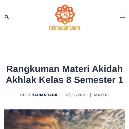
Langsung
ke
Cari
Men
isi
tog
Rangkuman Materi Akidah
Akhlak Kelas 8 Semester 1
OLEH
RAHMADANIL
27/11/2021
MATERI