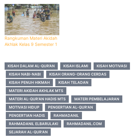
Rangkuman Materi Akidah
Akhlak Kelas 9 Semester 1
KISAH DALAM AL-QUR’AN
KISAH ISLAMI
KISAH MOTIVASI
KISAH NABI-NABI
KISAH ORANG-ORANG CERDAS
KISAH PENUH HIKMAH
KISAH TELADAN
MATERI AKIDAH AKHLAK MTS
MATERI AL-QUR'AN HADIS MTS
MATERI PEMBELAJARAN
MOTIVASI HIDUP
PENGERTIAN AL-QUR'AN
PENGERTIAN HADIS
RAHMADANIL
RAHMADANIL ELBARULAKI
RAHMADANIL.COM
SEJARAH AL-QUR'AN