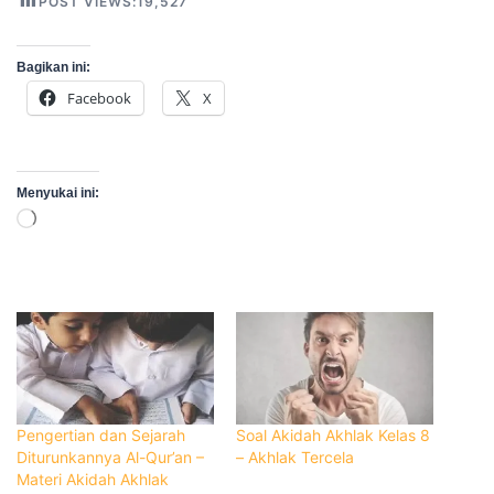
POST VIEWS:
19,527
Bagikan ini:
Facebook
X
Menyukai ini:
Memuat...
Pengertian dan Sejarah
Soal Akidah Akhlak Kelas 8
Diturunkannya Al-Qur’an –
– Akhlak Tercela
Materi Akidah Akhlak