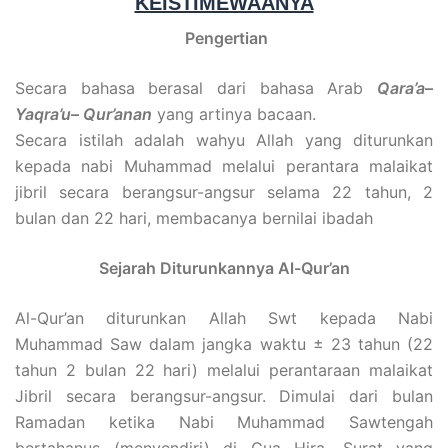
KEISTIMEWAANYA
Pengertian
Secara bahasa berasal dari bahasa Arab
Qara’a
–
Yaqra’u
–
Qur’anan
yang artinya bacaan.
Secara istilah adalah wahyu Allah yang diturunkan
kepada nabi Muhammad melalui perantara malaikat
jibril secara berangsur-angsur selama 22 tahun, 2
bulan dan 22 hari, membacanya bernilai ibadah
Sejarah Diturunkannya Al-Qur’an
Al-Qur’an diturunkan Allah Swt kepada Nabi
Muhammad Saw dalam jangka waktu ± 23 tahun (22
tahun 2 bulan 22 hari) melalui perantaraan malaikat
Jibril secara berangsur-angsur. Dimulai dari bulan
Ramadan ketika Nabi Muhammad Sawtengah
bertahanus (menyendiri) di Gua Hira. Surat yang