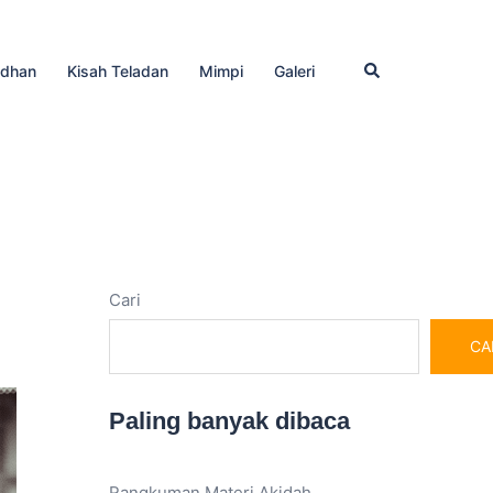
Cari
dhan
Kisah Teladan
Mimpi
Galeri
Cari
CA
Paling banyak dibaca
Rangkuman Materi Akidah