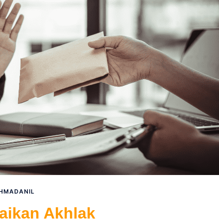
HMADANIL
aikan Akhlak