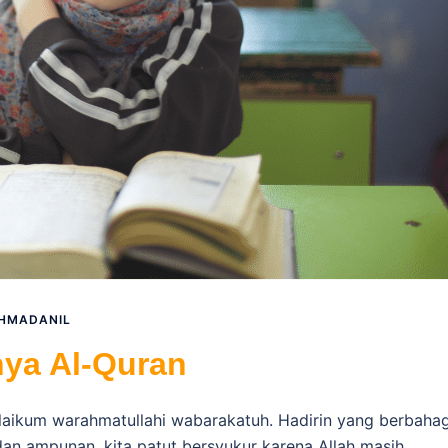
HMADANIL
ya Al-Quran
ikum warahmatullahi wabarakatuh. Hadirin yang berbahag
an ampunan, kita patut bersyukur karena Allah masih