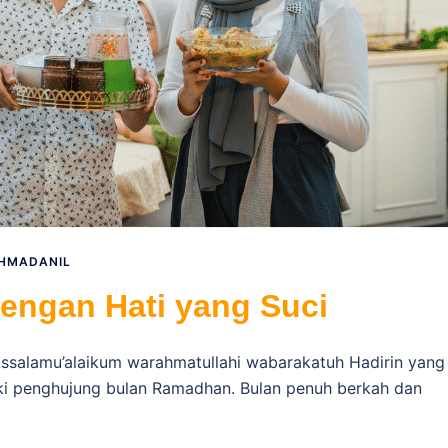
HMADANIL
dengan Hati yang Suci
Assalamu’alaikum warahmatullahi wabarakatuh Hadirin yang
uki penghujung bulan Ramadhan. Bulan penuh berkah dan