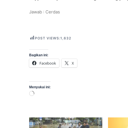
Jawab : Cerdas
POST VIEWS:
1,632
Bagikan ini:
Facebook
X
Menyukai ini:
Memuat...