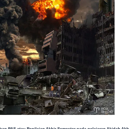
ban PAS atau Penilaian Akhir Semester pada pelajaran Akidah Akh