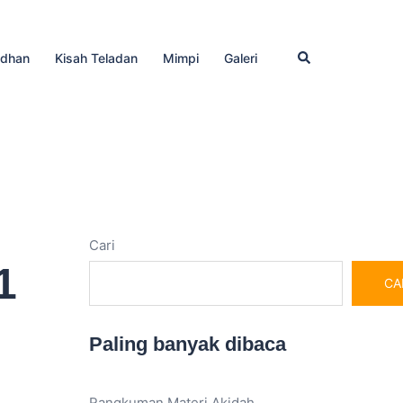
Cari
dhan
Kisah Teladan
Mimpi
Galeri
Cari
1
CA
Paling banyak dibaca
Rangkuman Materi Akidah