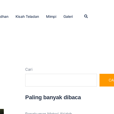
Cari
dhan
Kisah Teladan
Mimpi
Galeri
Cari
CA
Paling banyak dibaca
Rangkuman Materi Akidah