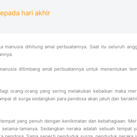
epada hari akhir
ka manusia dihitung amal perbuatannya. Saat itu seluruh ang
annya.
a manusia ditimbang amal perbuatannya untuk menentukan tem
. Bagi orang-orang yang sering melakukan kebaikan maka me
ampai di surga sedangkan para pendosa akan jatuh dan berakhi
 tempat yang penuh dengan kenikmatan dan kebahagiaan. Mer
a selama-lamanya. Sedangkan neraka adalah sebuah tempat y
ra pendosa. Sama seperti penduduk surga, penduduk neraka 