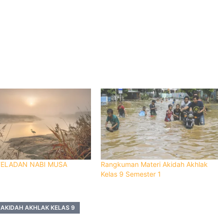
TELADAN NABI MUSA
Rangkuman Materi Akidah Akhlak
Kelas 9 Semester 1
 AKIDAH AKHLAK KELAS 9