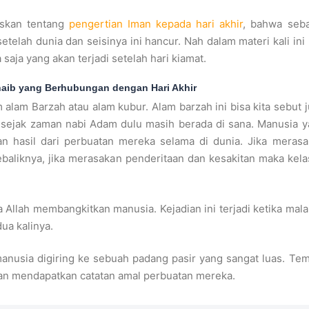
askan tentang
pengertian Iman kepada hari akhir
, bahwa seba
telah dunia dan seisinya ini hancur. Nah dalam materi kali ini 
 saja yang akan terjadi setelah hari kiamat.
ib yang Berhubungan dengan Hari Akhir
 alam Barzah atau alam kubur. Alam barzah ini bisa kita sebut 
p sejak zaman nabi Adam dulu masih berada di sana. Manusia 
an hasil dari perbuatan mereka selama di dunia. Jika meras
baliknya, jika merasakan penderitaan dan kesakitan maka kela
ka Allah membangkitkan manusia. Kejadian ini terjadi ketika mala
ua kalinya.
manusia digiring ke sebuah padang pasir yang sangat luas. Te
an mendapatkan catatan amal perbuatan mereka.