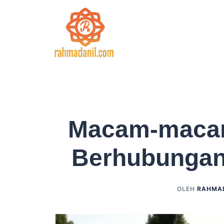
Langsung
ke
isi
Macam-macam
Berhubungan 
OLEH
RAHMA