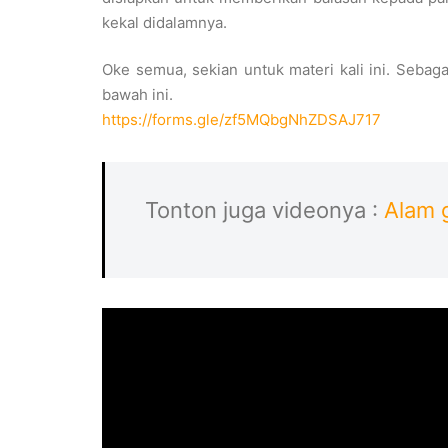
kekal didalamnya.
Oke semua, sekian untuk materi kali ini. Sebaga
bawah ini.
https://forms.gle/zf5MQbgNhZDSAJ717
Tonton juga videonya :
Alam 