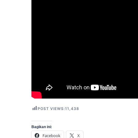
POST VIEWS:
11,438
Bagikan ini:
Facebook
X