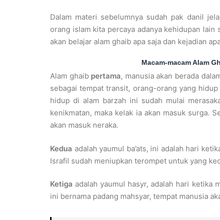
Dalam materi sebelumnya sudah pak danil jel
orang islam kita percaya adanya kehidupan lain se
akan belajar alam ghaib apa saja dan kejadian apa
Macam-macam Alam Gha
Alam ghaib
pertama
, manusia akan berada dalam
sebagai tempat transit, orang-orang yang hidu
hidup di alam barzah ini sudah mulai merasak
kenikmatan, maka kelak ia akan masuk surga. Se
akan masuk neraka.
Kedua
adalah yaumul ba’ats, ini adalah hari keti
Israfil sudah meniupkan terompet untuk yang ked
Ketiga
adalah yaumul hasyr, adalah hari ketika 
ini bernama padang mahsyar, tempat manusia ak