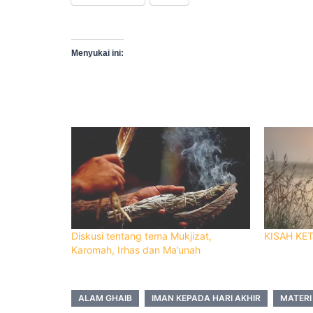
Menyukai ini:
Diskusi tentang tema Mukjizat,
KISAH KE
Karomah, Irhas dan Ma’unah
ALAM GHAIB
IMAN KEPADA HARI AKHIR
MATERI