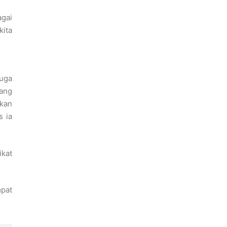
gai
kita
juga
yang
akan
s ia
ikat
mpat