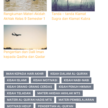
Rangkuman Materi Akidah
Tanda – tanda Kiamat
Akhlak Kelas 9 Semester 1
Sugra dan Kiamat Kubra
Pengertian dan Dalil Iman
kepada Qadha dan Qadar
IMAN KEPADA HARI AKHIR
KISAH DALAM AL-QUR’AN
KISAH ISLAMI
KISAH MOTIVASI
KISAH NABI-NABI
KISAH ORANG-ORANG CERDAS
KISAH PENUH HIKMAH
KISAH TELADAN
MATERI AKIDAH AKHLAK MTS
MATERI AL-QUR'AN HADIS MTS
MATERI PEMBELAJARAN
MOTIVASI HIDUP
PENGERTIAN AL-QUR'AN