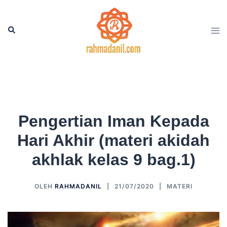
Langsung
ke
Cari
Men
isi
tog
Pengertian Iman Kepada
Hari Akhir (materi akidah
akhlak kelas 9 bag.1)
OLEH
RAHMADANIL
21/07/2020
MATERI