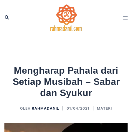
Langsung
ke
Cari
Men
isi
tog
Mengharap Pahala dari
Setiap Musibah – Sabar
dan Syukur
OLEH
RAHMADANIL
01/04/2021
MATERI