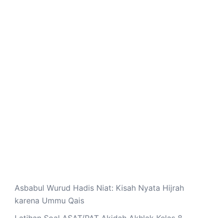
Asbabul Wurud Hadis Niat: Kisah Nyata Hijrah
karena Ummu Qais
Latihan Soal ASAT/PAT Akidah Akhlak Kelas 8