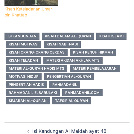
Kisah Keteladanan Umar
bin Khattab
ISI KANDUNGAN
KISAH DALAM AL-QUR’AN
KISAH ISLAMI
KISAH MOTIVASI
KISAH NABI-NABI
KISAH ORANG-ORANG CERDAS
KISAH PENUH HIKMAH
KISAH TELADAN
MATERI AKIDAH AKHLAK MTS
MATERI AL-QUR'AN HADIS MTS
MATERI PEMBELAJARAN
MOTIVASI HIDUP
PENGERTIAN AL-QUR'AN
PENGERTIAN HADIS
RAHMADANIL
RAHMADANIL ELBARULAKI
RAHMADANIL.COM
SEJARAH AL-QUR'AN
TAFSIR AL QUR'AN
Navigasi
Isi Kandungan Al Maidah ayat 48