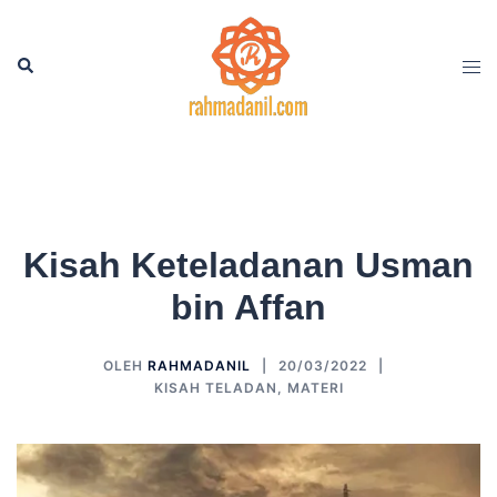
Langsung
ke
Cari
Men
isi
tog
Kisah Keteladanan Usman
bin Affan
OLEH
RAHMADANIL
20/03/2022
KISAH TELADAN
,
MATERI