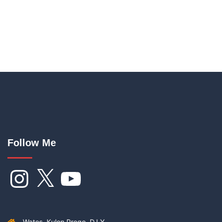
Follow Me
Instagram
X
YouTube
Wates, Kulon Progo, D.I.Y