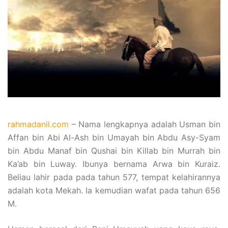
rahmadanil.com
– Nama lengkapnya adalah Usman bin
Affan bin Abi Al-Ash bin Umayah bin Abdu Asy-Syam
bin Abdu Manaf bin Qushai bin Killab bin Murrah bin
Ka’ab bin Luway. Ibunya bernama Arwa bin Kuraiz.
Beliau lahir pada pada tahun 577, tempat kelahirannya
adalah kota Mekah. Ia kemudian wafat pada tahun 656
M.