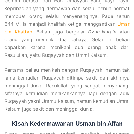
Usman berasal dari Bani Umayyah yang kaya raya.
Kepribadian yang dermawan dan selalu penuh hormat
membuat orang selalu menyenanginya. Pada tahun
644 M, Ia menjadi khalifah ketiga menggantikan
Umar
bin Khattab
. Beliau juga bergelar
Dzun-Nurain
atau
orang yang memiliki dua cahaya. Gelar ini beliau
dapatkan karena menikahi dua orang anak dari
Rasulullah, yaitu Ruqayyah dan Ummi Kalsum.
Pertama beliau menikah dengan Ruqayyah, namun tak
lama kemudian Ruqayyah ditimpa sakit dan akhirnya
meninggal dunia. Rasulullah yang sangat menyenangi
sifatnya kemudian menikahkannya lagi dengan adik
Ruqayyah yakni Ummu kalsum, namun kemudian Ummi
Kalsum juga sakit dan meninggal dunia.
Kisah Kedermawanan Usman bin Affan
Suatu masa pernah terjadi musibah kekeringan