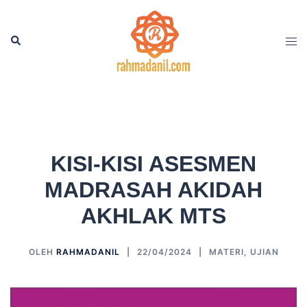
Langsung
ke
Cari
Men
isi
tog
KISI-KISI ASESMEN
MADRASAH AKIDAH
AKHLAK MTS
OLEH
RAHMADANIL
22/04/2024
MATERI
,
UJIAN