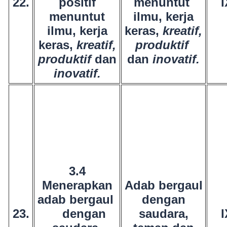
22.
positif
menuntut
I
menuntut
ilmu, kerja
ilmu, kerja
keras,
kreatif,
keras,
kreatif,
produktif
produktif
dan
dan
inovatif.
inovatif.
3.4
Menerapkan
Adab bergaul
adab bergaul
dengan
23.
dengan
saudara,
I