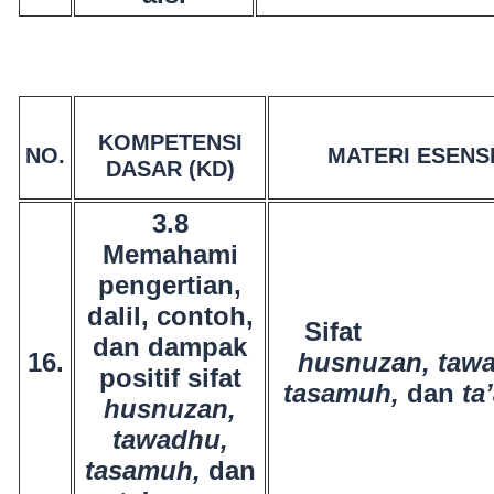
KOMPETENSI
NO.
MATERI ESENS
DASAR (KD)
3.8
Memahami
pengertian,
dalil, contoh,
Sif
dan dampak
16.
husnuzan, taw
positif sifat
tasamuh,
dan
ta
husnuzan,
tawadhu,
tasamuh,
dan