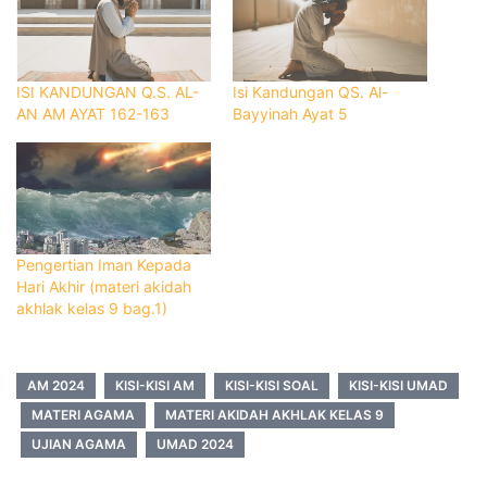
ISI KANDUNGAN Q.S. AL-
Isi Kandungan QS. Al-
AN AM AYAT 162-163
Bayyinah Ayat 5
Pengertian Iman Kepada
Hari Akhir (materi akidah
akhlak kelas 9 bag.1)
AM 2024
KISI-KISI AM
KISI-KISI SOAL
KISI-KISI UMAD
MATERI AGAMA
MATERI AKIDAH AKHLAK KELAS 9
UJIAN AGAMA
UMAD 2024