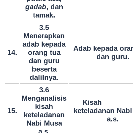
gadab
, dan
tamak.
3.5
Menerapkan
adab kepada
Adab kepada ora
14.
orang tua
dan guru.
dan guru
beserta
dalilnya.
3.6
Menganalisis
Kisa
kisah
15.
keteladanan Nab
keteladanan
a.s.
Nabi Musa
a.s.