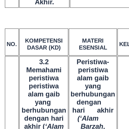
Akhir.
KOMPETENSI
MATERI
NO.
KE
DASAR (KD)
ESENSIAL
3.2
Peristiwa-
Memahami
peristiwa
peristiwa
alam gaib
peristiwa
yang
alam gaib
berhubungan
yang
dengan
berhubungan
hari akhir
dengan hari
(‘Alam
akhir (
‘Alam
Barzah,