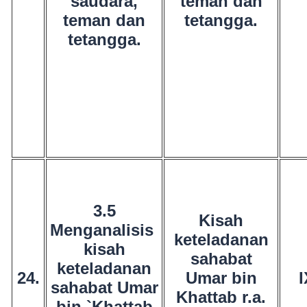
saudara,
teman dan
teman dan
tetangga.
tetangga.
3.5
Kisah
Menganalisis
keteladanan
kisah
sahabat
keteladanan
24.
Umar bin
I
sahabat Umar
Khattab r.a.
bin `Khattab