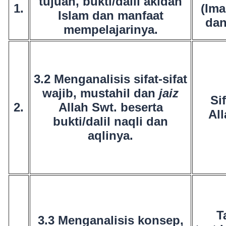
tujuan, bukti/dalil akidah
1.
(Ima
Islam dan manfaat
da
mempelajarinya.
3.2 Menganalisis sifat-sifat
wajib, mustahil dan
jaiz
Sif
2.
Allah Swt. beserta
All
bukti/dalil naqli dan
aqlinya.
T
3.3 Menganalisis konsep,