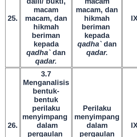
dalil/ bukti,
macam
macam
macam, dan
25.
macam, dan
hikmah
I
hikmah
beriman
beriman
kepada
kepada
qadha`
dan
qadha`
dan
qadar.
qadar.
3.7
Menganalisis
bentuk-
bentuk
perilaku
Perilaku
menyimpang
menyimpang
26.
dalam
dalam
I
pergaulan
pergaulan