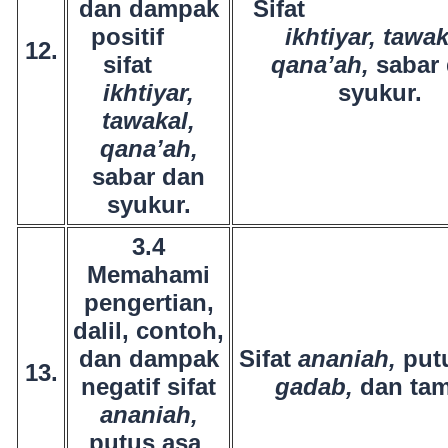
dan dampak
Sif
positif
ikhtiyar,
tawak
12.
sifat
qana’ah,
sabar
ikhtiyar,
syukur.
tawakal,
qana’ah,
sabar dan
syukur.
3.4
Memahami
pengertian,
dalil, contoh,
dan dampak
Sifat
ananiah,
put
13.
negatif sifat
gadab,
dan tam
ananiah,
putus asa
,