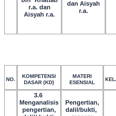
dan Aisyah
r.a. dan
r.a.
Aisyah r.a.
KOMPETENSI
MATERI
NO.
KEL
DASAR (KD)
ESENSIAL
3.6
Menganalisis
Pengertian,
pengertian,
dalil/bukti,