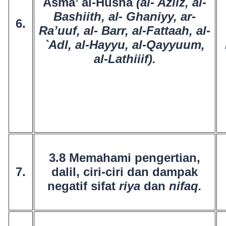
Asma’ al-Husna
(al- Aziiz, al-
Bashiith, al- Ghaniyy, ar-
6.
Ra’uuf, al- Barr, al-Fattaah, al-
`Adl, al-Hayyu, al-Qayyuum,
al-Lathiiif).
3.8 Memahami pengertian,
7.
dalil, ciri-ciri dan dampak
negatif sifat
riya
dan
nifaq.