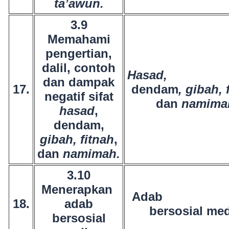
ta’awun.
3.9
Memahami
pengertian,
dalil, contoh
Hasa
dan dampak
17.
dendam
,
gibah, 
negatif sifat
dan
namima
hasad
,
dendam,
gibah, fitnah
,
dan
namimah.
3.10
Menerapkan
Ad
18.
adab
bersosial med
bersosial