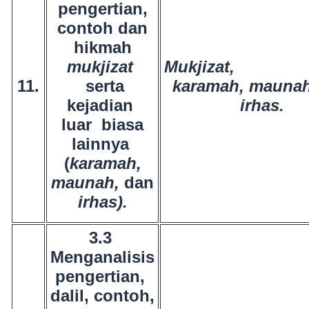
pengertian,
contoh dan
hikmah
mukjizat
Mukjiz
11.
serta
karamah,
mauna
kejadian
irhas.
luar biasa
lainnya
(
karamah,
maunah,
dan
irhas).
3.3
Menganalisis
pengertian,
dalil, contoh,