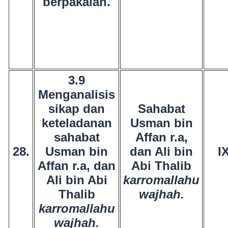
berpakaian.
3.9
Menganalisis
sikap dan
Sahabat
keteladanan
Usman bin
sahabat
Affan r.a,
28.
Usman bin
dan Ali bin
I
Affan r.a, dan
Abi Thalib
Ali bin Abi
karromallahu
Thalib
wajhah.
karromallahu
wajhah.