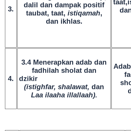
taat,
dalil dan dampak positif
3.
dan
taubat, taat,
istiqamah
,
dan ikhlas.
3.4 Menerapkan adab dan
Ad
fadhilah sholat dan
fa
4.
dzikir
sho
(istighfar,
shalawat,
dan
d
Laa ilaaha illallaah).