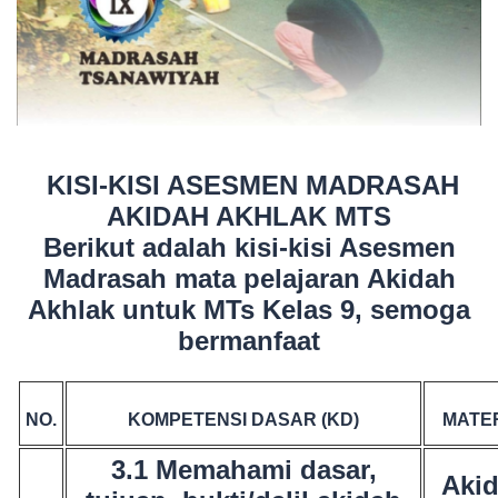
KISI-KISI ASESMEN MADRASAH
AKIDAH AKHLAK MTS
Berikut adalah kisi-kisi Asesmen
Madrasah mata pelajaran Akidah
Akhlak untuk MTs Kelas 9, semoga
bermanfaat
NO.
KOMPETENSI DASAR (KD)
MATER
3.1 Memahami dasar,
Akid